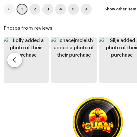
j
v
t
Previous
Next
2
3
4
5
Show other item
1
page
page
i
i
i
R
e
n
Photos from reviews
i
w
g
o
b
r
S
y
e
a
R
v
n
e
i
t
n
e
o
d
w
y
b
W
y
i
W
j
i
a
w
y
i