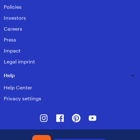
Policies
Investors
Careers
Press
Impact
Legal imprint
Help
Help Center
Privacy settings
Instagram
Facebook
Pinterest
Youtube