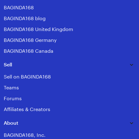
BAGINDA168
BAGINDA168 blog
BAGINDA168 United Kingdom
BAGINDA168 Germany
BAGINDA168 Canada
Sell
Sell on BAGINDA168
Teams
Forums
Affiliates & Creators
About
BAGINDA168, Inc.