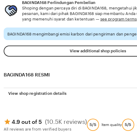
BAGINDA168 Perlindungan Pembelian
Shoping dengan percaya diri di BAGINDA168, mengetahui jik
pesanan, kami dari pihak BAGINDA168 siap membantu Anda
yang memenuhi syarat dan ketentuan —
see program terms
BAGINDA168 mengimbangi emisi karbon dari pengiriman dan penge
View additional shop policies
BAGINDA168 RESMI
View shop registration details
(10.5K reviews)
4.9 out of 5
5/5
5/5
Item quality
All reviews are from verified buyers