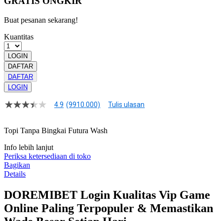
GRATIS ONGKIR
Buat pesanan sekarang!
Kuantitas
LOGIN
DAFTAR
DAFTAR
LOGIN
4.9
(9910.000)
Tulis ulasan
4.9
dari
5
Topi Tanpa Bingkai Futura Wash
bintang,
nilai
Info lebih lanjut
rating
rata-
Periksa ketersediaan di toko
rata.
Bagikan
Read
Details
13
Reviews.
DOREMIBET Login Kualitas Vip Game
Tautan
halaman
Online Paling Terpopuler & Memastikan
yang
sama.