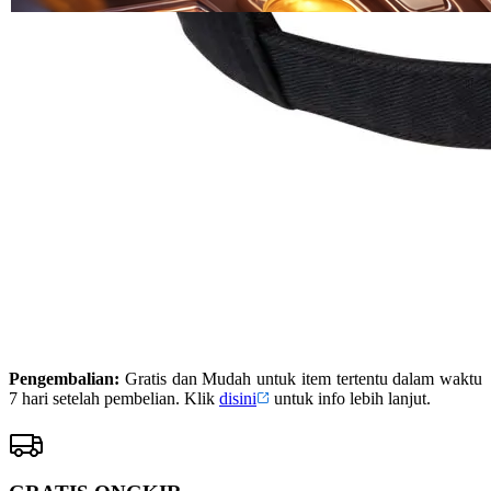
Read
ukuran
13
DOREMIBET
Reviews.
DOREMIBET
Tautan
halaman
SITUS
yang
DOREMIBET
sama.
LINK
DOREMIBET
DAFTAR
DOREMIBET
LOGIN
DOREMIBET
SITUS JUDI
JUDI ONLINE
Pengembalian:
Gratis dan Mudah untuk item tertentu dalam waktu
7 hari setelah pembelian. Klik
disini
untuk info lebih lanjut.