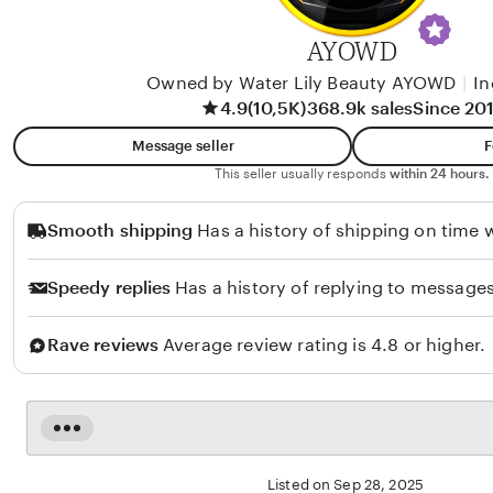
a
AYOWD
Owned by Water Lily Beauty AYOWD
|
In
4.9
(10,5K)
368.9k sales
Since 20
Message seller
F
This seller usually responds
within 24 hours.
Smooth shipping
Has a history of shipping on time w
Speedy replies
Has a history of replying to messages
Rave reviews
Average review rating is 4.8 or higher.
Read
the
full
Listed on Sep 28, 2025
description