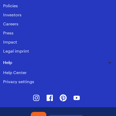
Policies
Investors
Careers
Press
Impact
Legal imprint
Help
Help Center
Privacy settings
Instagram
Facebook
Pinterest
Youtube