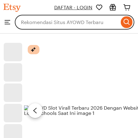
AYOWD
DAFTAR - LOGIN
Skip
to
Search
Browse
ontent
for
items
or
shops