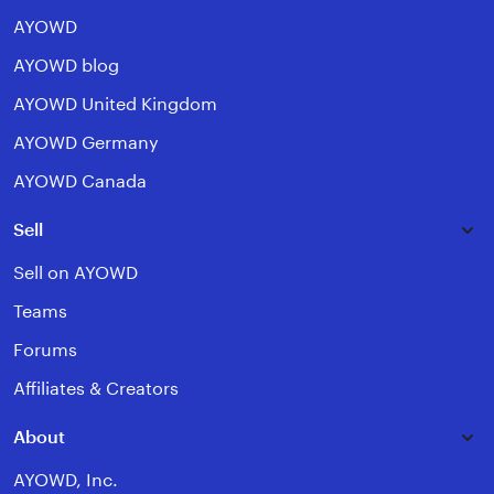
AYOWD
AYOWD blog
AYOWD United Kingdom
AYOWD Germany
AYOWD Canada
Sell
Sell on AYOWD
Teams
Forums
Affiliates & Creators
About
AYOWD, Inc.