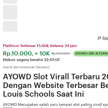
Re
Platfrom Terbesar 15.60k Selama 24 jam
Harga:
Rp.10.000, + 10K
Normal:
Rp 100.000+
AYOWD LINK ALTERN
Diskon segera berahir
22:07:07
Syarat dan ketentuan (berlaku)
AYOWD Slot Virall Terbaru 
Dengan Website Terbesar Be
Louis Schools Saat Ini
AYOWD Merupakan salah satu tempat slot paling virall saa