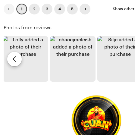
j
v
t
Previous
Next
2
3
4
5
Show other
1
page
page
i
i
i
R
e
n
Photos from reviews
i
w
g
o
b
r
S
y
e
a
R
v
n
e
i
t
n
e
o
d
w
y
b
W
y
i
W
j
i
a
w
y
i