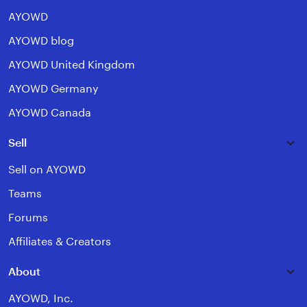
AYOWD
AYOWD blog
AYOWD United Kingdom
AYOWD Germany
AYOWD Canada
Sell
Sell on AYOWD
Teams
Forums
Affiliates & Creators
About
AYOWD, Inc.