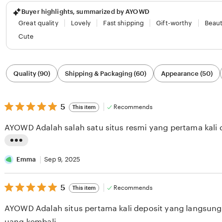
Buyer highlights, summarized by AYOWD
Great quality
Lovely
Fast shipping
Gift-worthy
Beaut
Cute
Filter
Quality (90)
Shipping & Packaging (60)
Appearance (50)
by
category
5
5
Recommends
This item
out
of
AYOWD Adalah salah satu situs resmi yang pertama kali
5
stars
L
i
Emma
Sep 9, 2025
s
5
t
5
Recommends
This item
out
i
of
AYOWD Adalah situs pertama kali deposit yang langsung dikasih bonus garansi
5
n
stars
uang kembali