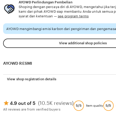
AYOWD Perlindungan Pembelian
Shoping dengan percaya diri di AYOWD, mengetahui jika ter
kami dari pihak AYOWD siap membantu Anda untuk semua 
syarat dan ketentuan —
see program terms
AYOWD mengimbangi emisi karbon dari pengiriman dan pengemasan
View additional shop policies
AYOWD RESMI
View shop registration details
(10.5K reviews)
4.9 out of 5
5/5
5/5
Item quality
All reviews are from verified buyers