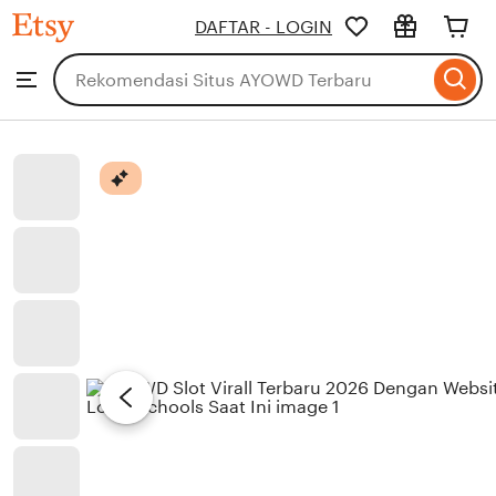
AYOWD
DAFTAR - LOGIN
Skip
to
Search
Browse
ontent
for
items
or
shops