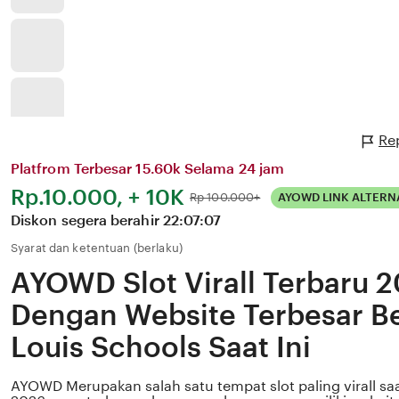
Re
Platfrom Terbesar 15.60k Selama 24 jam
Harga:
Rp.10.000, + 10K
Normal:
Rp 100.000+
AYOWD LINK ALTERN
Diskon segera berahir
22:07:07
Syarat dan ketentuan (berlaku)
AYOWD Slot Virall Terbaru 
Dengan Website Terbesar Be
Louis Schools Saat Ini
AYOWD Merupakan salah satu tempat slot paling virall saa