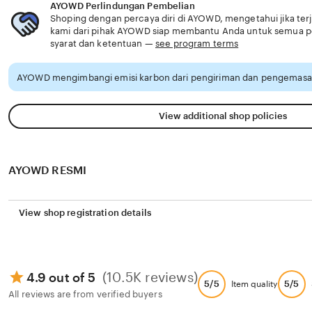
AYOWD Perlindungan Pembelian
Shoping dengan percaya diri di AYOWD, mengetahui jika ter
kami dari pihak AYOWD siap membantu Anda untuk semua 
syarat dan ketentuan —
see program terms
AYOWD mengimbangi emisi karbon dari pengiriman dan pengemasan
View additional shop policies
AYOWD RESMI
View shop registration details
(10.5K reviews)
4.9 out of 5
5/5
5/5
Item quality
All reviews are from verified buyers