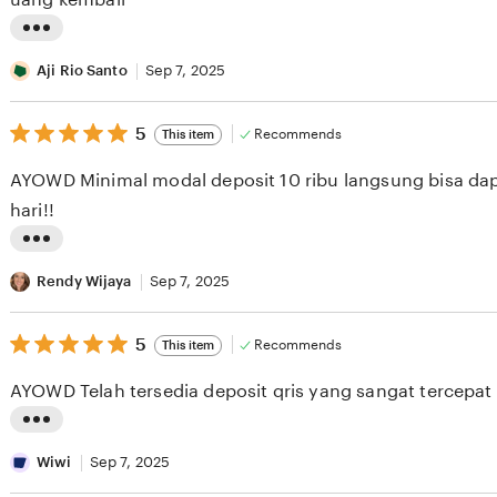
g
r
L
e
i
Aji Rio Santo
Sep 7, 2025
v
s
i
5
t
5
Recommends
This item
out
e
i
of
AYOWD Minimal modal deposit 10 ribu langsung bisa dapa
5
w
n
stars
hari!!
b
g
y
r
L
E
e
i
Rendy Wijaya
Sep 7, 2025
m
v
s
m
i
5
t
5
Recommends
This item
out
a
e
i
of
AYOWD Telah tersedia deposit qris yang sangat tercepat
5
w
n
stars
b
g
L
y
r
i
Wiwi
Sep 7, 2025
A
e
s