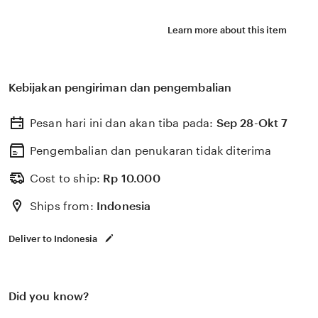
Learn more about this item
Kebijakan pengiriman dan pengembalian
Pesan hari ini dan akan tiba pada:
Sep 28-Okt 7
Pengembalian dan penukaran tidak diterima
Cost to ship:
Rp
10.000
Ships from:
Indonesia
Deliver to Indonesia
Did you know?